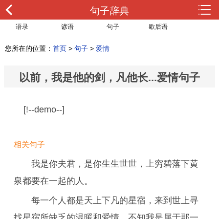
句子辞典
语录
谚语
句子
歇后语
您所在的位置：
首页
>
句子
>
爱情
以前，我是他的剑，凡他长...爱情句子
[!--demo--]
相关句子
我是你夫君，是你生生世世，上穷碧落下黄
泉都要在一起的人。
每一个人都是天上下凡的星宿，来到世上寻
找星宿所缺乏的温暖和爱情，不知我是属于那一