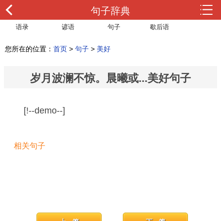
句子辞典
语录
谚语
句子
歇后语
您所在的位置：
首页
>
句子
>
美好
岁月波澜不惊。晨曦或...美好句子
[!--demo--]
相关句子