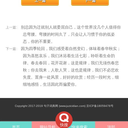
上一篇
下一篇
别总因为迁就别人就委屈自己，这个世界没几个人值得你
上一篇:
总弯腰。弯腰的时间久了，只会让人习惯于你的低姿
态，你的不重要。
因为四季轮回，我们感受着自然变幻，体味着春华秋实；
下一篇:
因为喜怒哀乐，我们沐浴着生活七彩，聆听着生命韵
律。春去春回，花开花谢，这是规律，我们无须伤春悲
秋；你去我来，人歌人哭，这也是规律，我们不必悲欢
失度。置身一处风景，好好的欣赏；经历一段时光，细
细地感悟，生活因此而偏爱你。
Copyright 2017-2019 句子词典网 (www.juzicidian.com) 京ICP备18059478号
快搜
首页
网站导航
快速搜索
顶部