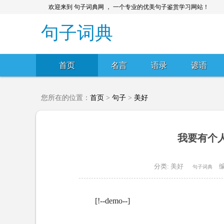
欢迎来到 句子词典网 ， 一个专业的优美句子鉴赏学习网站！
句子词典
首页
名言
语录
谚语
您所在的位置：
首页
>
句子
>
美好
我要有个人
分类:
美好
编
句子词典
[!--demo--]