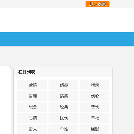
加入收藏
栏目列表
爱情
伤感
唯美
哲理
搞笑
伤心
想念
经典
悲伤
心情
忧伤
幸福
雷人
个性
幽默