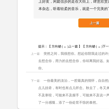
上好友，闲庭信步的走在大街上，肆意欣赏
本杂志，听着轻柔的音乐，就是一个完美的
上一篇
提示：【 方向键 ( ← )上一篇 】【 方向键 ( → )下
突然之间，我很想你。想起你陪我走过的许
上一篇:
去想念你，用力的去想念你，你却离我好远。
你。
一份最美的淡泊，一腔最真的情怀，自自然
下一篇:
点儿挂牵，有时也有点儿怀念。秋去了，冬又
不及寒喧，可能来不及握手，可能来不及说一
了一分感慨，添了一份处世不惊的泰然。