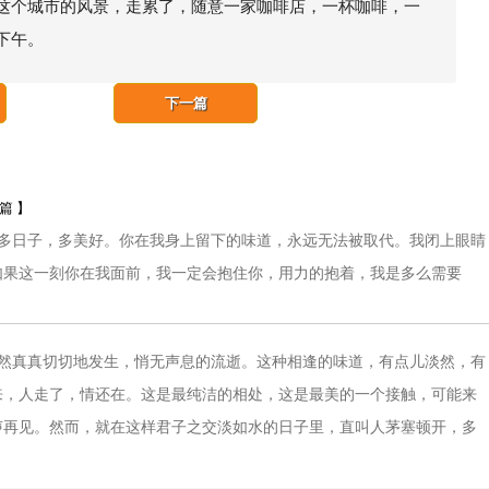
这个城市的风景，走累了，随意一家咖啡店，一杯咖啡，一
下午。
下一篇
一篇 】
多日子，多美好。你在我身上留下的味道，永远无法被取代。我闭上眼睛
如果这一刻你在我面前，我一定会抱住你，用力的抱着，我是多么需要
然真真切切地发生，悄无声息的流逝。这种相逢的味道，有点儿淡然，有
来，人走了，情还在。这是最纯洁的相处，这是最美的一个接触，可能来
声再见。然而，就在这样君子之交淡如水的日子里，直叫人茅塞顿开，多