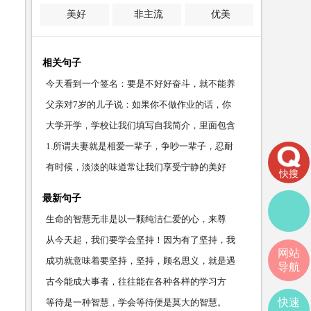
美好
非主流
优美
相关句子
今天看到一个签名：要是不好好奋斗，就不能养
父亲对7岁的儿子说：如果你不做作业的话，你
大学开学，学校让我们填写自我简介，里面包含
1.所谓夫妻就是相爱一辈子，争吵一辈子，忍耐
有时候，淡淡的味道常让我们享受宁静的美好
快搜
最新句子
生命的智慧无非是以一颗纯洁仁爱的心，来尊
从今天起，我们要学会坚持！因为有了坚持，我
网站
们
成功就意味着要坚持，坚持，顾名思义，就是遇
导航
到
古今能成大事者，往往能在各种各样的学习方
快速
等待是一种智慧，学会等待便是莫大的智慧。