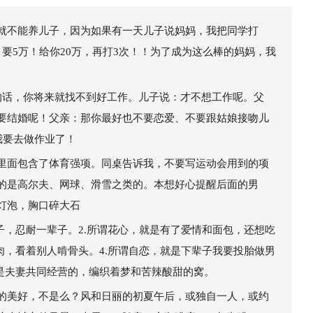
就不能养儿子，因为如果有一天儿子说妈妈，我把同学打
要5万！给你20万，再打3次！！为了成为这么棒的妈妈，我
的话，你将来就找不到好工作。儿子说：才不想工作呢。父
要结婚呢！父亲：那你最好也不要恋爱、不要跟姑娘接吻儿
h;我要去做作业了！
里面包含了体育强项。同桌告诉我，不要写运动会用到的项
的是高尔夫、网球、滑雪之类的。本想好心提醒后面的男
灯泡，胸口碎大石
子，忍耐一辈子。2.所谓花心，就是有了爱情和面包，还想吃
肉，看着别人啃骨头。4.所谓自恋，就是下辈子我要投胎做男
就是夫妻共同经营的，编织着梦和苦辣酸甜的窝。
的美好，不是么？风和日丽的初夏午后，或独自一人，或约