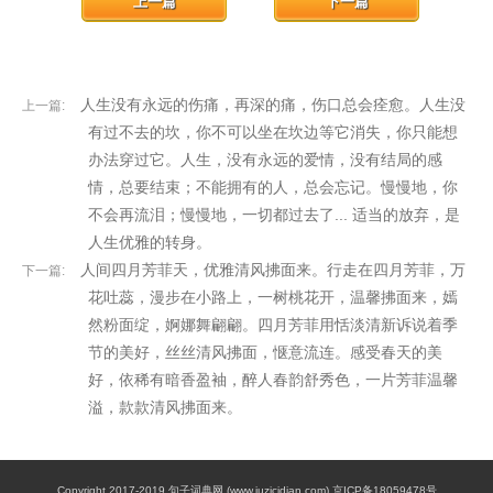
上一篇
下一篇
人生没有永远的伤痛，再深的痛，伤口总会痊愈。人生没
上一篇:
有过不去的坎，你不可以坐在坎边等它消失，你只能想
办法穿过它。人生，没有永远的爱情，没有结局的感
情，总要结束；不能拥有的人，总会忘记。慢慢地，你
不会再流泪；慢慢地，一切都过去了... 适当的放弃，是
人生优雅的转身。
人间四月芳菲天，优雅清风拂面来。行走在四月芳菲，万
下一篇:
花吐蕊，漫步在小路上，一树桃花开，温馨拂面来，嫣
然粉面绽，婀娜舞翩翩。四月芳菲用恬淡清新诉说着季
节的美好，丝丝清风拂面，惬意流连。感受春天的美
好，依稀有暗香盈袖，醉人春韵舒秀色，一片芳菲温馨
溢，款款清风拂面来。
Copyright 2017-2019 句子词典网 (www.juzicidian.com) 京ICP备18059478号