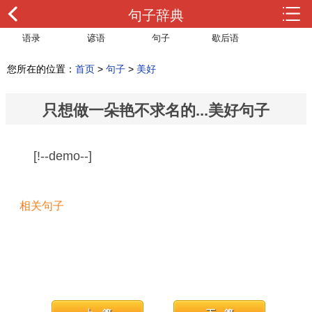
句子辞典
语录
谚语
句子
歇后语
您所在的位置：
首页
>
句子
>
美好
只想做一朵艳不求名的...美好句子
[!--demo--]
相关句子