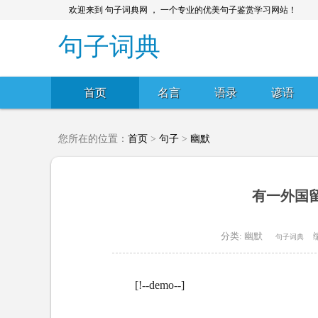
欢迎来到 句子词典网 ， 一个专业的优美句子鉴赏学习网站！
句子词典
首页
名言
语录
谚语
您所在的位置：
首页
>
句子
>
幽默
有一外国留
分类:
幽默
句子词典
[!--demo--]