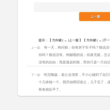
上一篇
提示：【 方向键 ( ← )上一篇 】【 方向键 ( → )下
有一天，狗问狼；你有房子车子吗？狼说没
上一篇:
街吗？狼说没有。狗鄙视的说；你真无能，怎
没有的自由；我是孤寂的狼，而你只是一只自
吃完晚饭，老公去沏茶，不小心碰到了自己
下一篇:
十几块钱一个。我开始唠叨老公，儿子见了，
爸爸就扯平了。