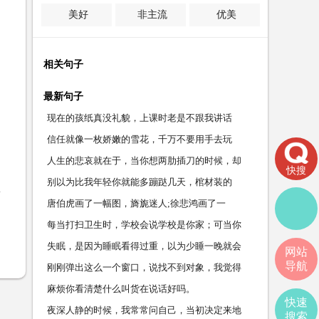
美好
非主流
优美
相关句子
最新句子
现在的孩纸真没礼貌，上课时老是不跟我讲话
信任就像一枚娇嫩的雪花，千万不要用手去玩
人生的悲哀就在于，当你想两肋插刀的时候，却
快搜
别以为比我年轻你就能多蹦跶几天，棺材装的
唐伯虎画了一幅图，旖旎迷人;徐悲鸿画了一
每当打扫卫生时，学校会说学校是你家；可当你
失眠，是因为睡眠看得过重，以为少睡一晚就会
网站
导航
刚刚弹出这么一个窗口，说找不到对象，我觉得
麻烦你看清楚什么叫货在说话好吗。
快速
夜深人静的时候，我常常问自己，当初决定来地
搜索