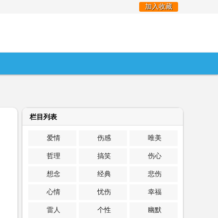
加入收藏
栏目列表
爱情
伤感
唯美
哲理
搞笑
伤心
想念
经典
悲伤
心情
忧伤
幸福
雷人
个性
幽默