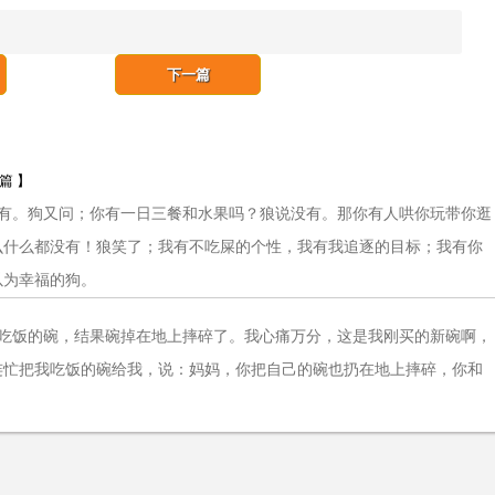
下一篇
一篇 】
有。狗又问；你有一日三餐和水果吗？狼说没有。那你有人哄你玩带你逛
么什么都没有！狼笑了；我有不吃屎的个性，我有我追逐的目标；我有你
以为幸福的狗。
吃饭的碗，结果碗掉在地上摔碎了。我心痛万分，这是我刚买的新碗啊，
连忙把我吃饭的碗给我，说：妈妈，你把自己的碗也扔在地上摔碎，你和