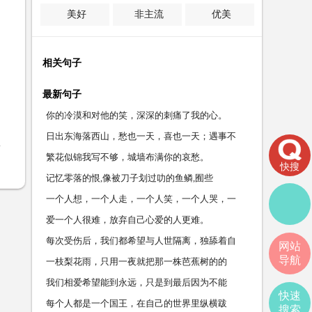
美好
非主流
优美
相关句子
最新句子
你的冷漠和对他的笑，深深的刺痛了我的心。
日出东海落西山，愁也一天，喜也一天；遇事不
钻
繁花似锦我写不够，城墙布满你的哀愁。
快搜
记忆零落的恨,像被刀子划过叻的鱼鳞,囿些
一个人想，一个人走，一个人笑，一个人哭，一
个人
爱一个人很难，放弃自己心爱的人更难。
每次受伤后，我们都希望与人世隔离，独舔着自
网站
导航
一枝梨花雨，只用一夜就把那一株芭蕉树的的
我们相爱希望能到永远，只是到最后因为不能
快速
每个人都是一个国王，在自己的世界里纵横跋
搜索