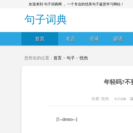
欢迎来到 句子词典网 ， 一个专业的优美句子鉴赏学习网站！
句子词典
首页
名言
语录
谚语
您所在的位置：
首页
>
句子
>
忧伤
年轻吗?不
分类:
忧伤
编
句子词典
[!--demo--]