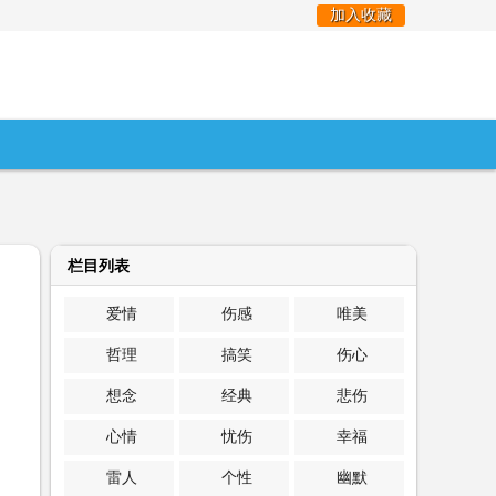
加入收藏
栏目列表
爱情
伤感
唯美
哲理
搞笑
伤心
想念
经典
悲伤
心情
忧伤
幸福
雷人
个性
幽默