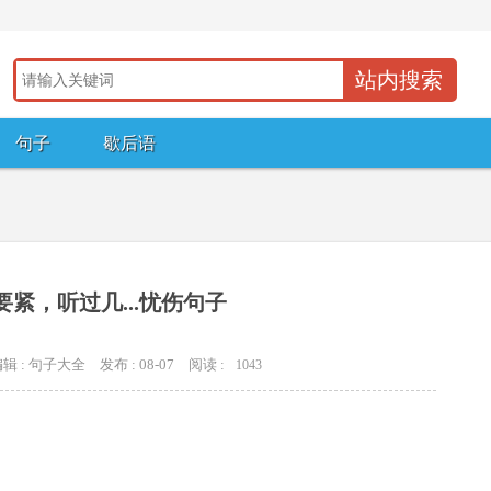
句子
歇后语
要紧，听过几...忧伤句子
辑 : 句子大全
发布 : 08-07
阅读 :
1043