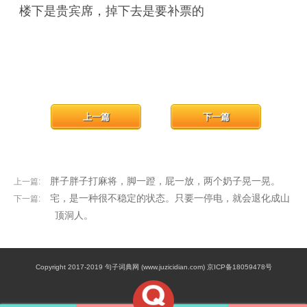
楼下是贵宾席，掉下去是要补票的
上一篇
下一篇
胖子胖子打麻将，脚一蹬，屁一放，两个奶子晃一晃。
上一篇:
宅，是一种很不稳定的状态。只要一停电，就会退化成山
下一篇:
顶洞人。
Copyright 2017-2019 句子词典网 (www.juzicidian.com) 京ICP备18059478号