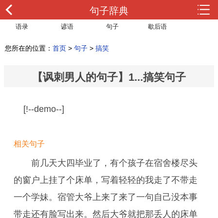
句子辞典
语录
谚语
句子
歇后语
您所在的位置：
首页
>
句子
>
搞笑
【讽刺男人的句子】1...搞笑句子
[!--demo--]
相关句子
前几天大四毕业了，有个孩子在宿舍楼尽头
的窗户上挂了个床单，写着轻轻的我走了不带走
一个学妹。宿管大爷上来了来了一句自己没本事
带走还有脸写出来。然后大爷就把那丢人的床单