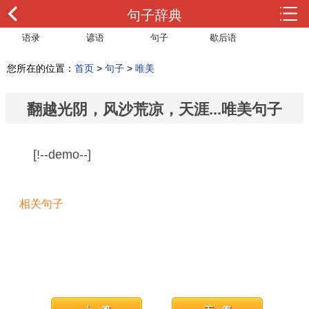
句子辞典
语录
谚语
句子
歇后语
您所在的位置：
首页
>
句子
>
唯美
翻越光阴，风沙荒凉，天涯...唯美句子
[!--demo--]
相关句子