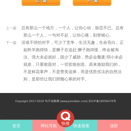
上一篇
下一篇
总有那么一个地方，一个人，让你心动，留恋不已。总有
上一篇:
那么一个人，一句对不起，让你心痛，刻骨铭心。
没谁不惧怕对手，可少了竞争，生活无趣，生命苍白。正
下一篇:
如羚羊跑得快，是狮子在追赶;狮子跑得慢，终会被淘
汰。强大未必就好，因少了威胁，势必会颓废;弱小未必
就差，只要敢面对，一切皆能创造。原来激励我们的，
不是鲜花掌声，不是赞美追捧，而是优胜劣汰的自然法
则，是那些让我们胆颤心寒的对手。
Copyright 2017-2019 句子词典网 (www.juzicidian.com) 京ICP备18059478号
快搜
首页
网站导航
快速搜索
顶部