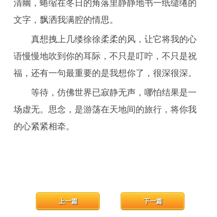
清幽，蜷缩在冬日的角落里静静地书一纸缱绻的
文字，飘洒我满腔的情思。
真想拽上几缕徐徐柔柔的风，让它将我的心
语慢慢地吹到你的耳际，不只是叮咛，不只是祝
福，还有一句最重要的是我想你了，很深很深。
等待，仿佛世界已寂静无声，哪怕结果是一
场虚无。思念，是游荡在天地间的旅行，将你我
的心紧紧相牵。
上一篇
下一篇