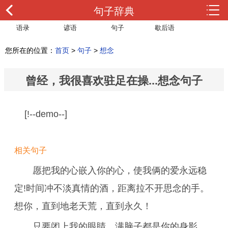
句子辞典
语录
谚语
句子
歇后语
您所在的位置：
首页
>
句子
>
想念
曾经，我很喜欢驻足在操...想念句子
[!--demo--]
相关句子
愿把我的心嵌入你的心，使我俩的爱永远稳
定!时间冲不淡真情的酒，距离拉不开思念的手。
想你，直到地老天荒，直到永久！
只要闭上我的眼睛，满脑子都是你的身影，